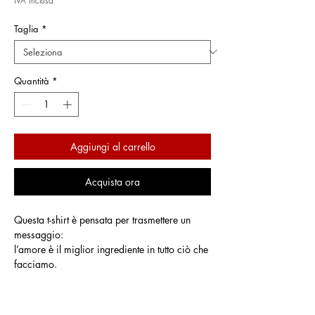
IVA inclusa
Taglia
*
Quantità
*
Aggiungi al carrello
Acquista ora
Questa t-shirt è pensata per trasmettere un
messaggio:
l’amore è il miglior ingrediente in tutto ciò che
facciamo.
SPREAD LOVE
presenta una grafica audace
con un angelo rosso, simbolo di cura,